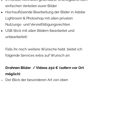
einfachen Verteilen eurer Bilder
Hochauflösende Bearbeitung der Bilder in Adobe
Lightroom & Photoshop mit allen
privaten
Nutzungs- und Vervielfältigungsrechten
USB Stick mit allen Bildern (bearbeitet und
unbearbeitet)
​Falls ihr noch weitere Wünsche habt, bietet ich
folgende Services extra auf Wunsch an:
Drohnen Bilder / Videos 250 € (sofern vor Ort
möglich)
Der Blick der besonderen Art von oben
Movie Trailer 350 €
Kleine Videoreportage über den Tag (länge ca. 3-5
min)
Mit eurer persönlichen Musik unterlegt
Hast du Fragen oder willst ganz unverbindlich ein
Angebot für eure Hochzeit haben? Dann schreib