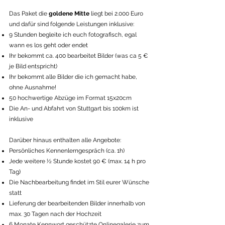
Das Paket die
goldene Mitte
liegt bei 2.000 Euro
und dafür sind folgende Leistungen inklusive:
9 Stunden begleite ich euch fotografisch, egal
wann es los geht oder endet
Ihr bekommt ca. 400 bearbeitet Bilder (was ca 5 €
je Bild entspricht)
Ihr bekommt alle Bilder die ich gemacht habe,
ohne Ausnahme!
50 hochwertige Abzüge im Format 15x20cm
Die An- und Abfahrt von Stuttgart bis 100km ist
inklusive
Darüber hinaus enthalten alle Angebote:
Persönliches Kennenlerngespräch (ca. 1h)
Jede weitere 1⁄2 Stunde kostet 90 € (max. 14 h pro
Tag)
Die Nachbearbeitung findet im Stil eurer Wünsche
statt
Lieferung der bearbeitenden Bilder innerhalb von
max. 30 Tagen nach der Hochzeit
6 Monate Kennwort geschützte Onlinegalerie zum